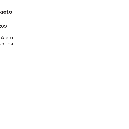
tacto
209
N. Alem
entina